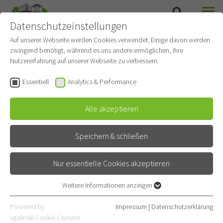
Datenschutzeinstellungen
SUCHE
MENÜ
Auf unserer Webseite werden Cookies verwendet. Einige davon werden
zwingend benötigt, während es uns andere ermöglichen, Ihre
Station 17 – Schlaflabor
Nutzererfahrung auf unserer Webseite zu verbessern.
Gehört zu
Pneumologie und Beatmungsmedizin
Essentiell
Analytics & Performance
Spezialstation
Alle akzeptieren
Kontakt
Speichern & schließen
Röntgenstraße 1
69126 Heidelberg
Nur essentielle Cookies akzeptieren
06221 396-3170
Weitere Informationen anzeigen
Essentiell
06221 396-3172
Essentielle Cookies werden für grundlegende Funktionen der
Powered by
Impressum
|
Datenschutzerklärung
Webseite benötigt. Dadurch ist gewährleistet, dass die Webseite
sgalinski Cookie Consent