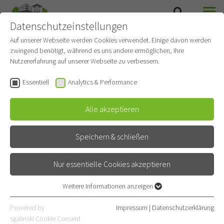
Datenschutzeinstellungen
SUCHE
MENÜ
Auf unserer Webseite werden Cookies verwendet. Einige davon werden
zwingend benötigt, während es uns andere ermöglichen, Ihre
Asthma Ambulanz
Nutzererfahrung auf unserer Webseite zu verbessern.
Gehört zu
Pneumologie und Beatmungsmedizin
Essentiell
Analytics & Performance
Spezialambulanz
Alle akzeptieren
Kontakt
Speichern & schließen
Röntgenstraße 1
69126 Heidelberg
Nur essentielle Cookies akzeptieren
06221 396-8000
Weitere Informationen anzeigen
Essentiell
06221 396-1802
Essentielle Cookies werden für grundlegende Funktionen der
Powered by
Impressum
|
Datenschutzerklärung
Webseite benötigt. Dadurch ist gewährleistet, dass die Webseite
sgalinski Cookie Consent