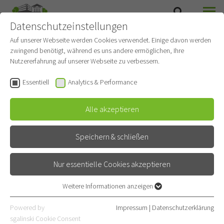
Datenschutzeinstellungen
SUCHE
MENÜ
Auf unserer Webseite werden Cookies verwendet. Einige davon werden
zwingend benötigt, während es uns andere ermöglichen, Ihre
Abteilung für Prävention
Nutzererfahrung auf unserer Webseite zu verbessern.
und Tabakentwöhnung
Essentiell
Analytics & Performance
Gehört zu
Pneumologie und Beatmungsmedizin
Alle akzeptieren
Spezialambulanz
Speichern & schließen
Kontakt
Nur essentielle Cookies akzeptieren
Röntgenstraße 1
69126 Heidelberg
Weitere Informationen anzeigen
Essentiell
E-Mail
Essentielle Cookies werden für grundlegende Funktionen der
Powered by
Impressum
|
Datenschutzerklärung
Webseite benötigt. Dadurch ist gewährleistet, dass die Webseite
06221 396-2888
sgalinski Cookie Consent