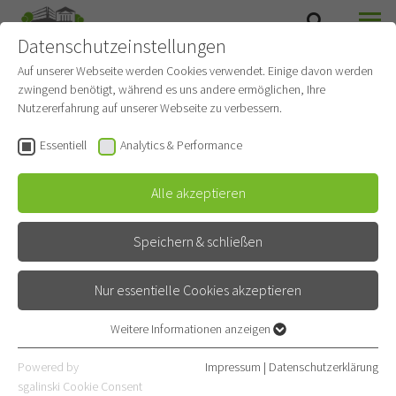
Datenschutzeinstellungen
SUCHE
MENÜ
Auf unserer Webseite werden Cookies verwendet. Einige davon werden
zwingend benötigt, während es uns andere ermöglichen, Ihre
Knochen/Skelettzintigrafi
Nutzererfahrung auf unserer Webseite zu verbessern.
e
Essentiell
Analytics & Performance
Diagnostische und Interventionelle Radiologie mit
Alle akzeptieren
Nuklearmedizin
bildgebend
Speichern & schließen
Nur essentielle Cookies akzeptieren
ERKLÄRUNG
Weitere Informationen anzeigen
Essentiell
Die Skelettszintigraphie ist ein nuklearmedizinisches
Essentielle Cookies werden für grundlegende Funktionen der
Powered by
Impressum
|
Datenschutzerklärung
Webseite benötigt. Dadurch ist gewährleistet, dass die Webseite
bildgebendes Verfahren, das zum Nachweis von
sgalinski Cookie Consent