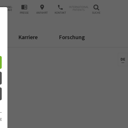
WEANING-
INTERNATIONAL
ANFRAGE
PATIENTS
PRESSE
ANFAHRT
KONTAKT
SUCHE
Karriere
Forschung
DE
g