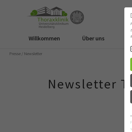
z
a
Willkommen
Über uns
Fü
Presse
Newsletter
Newsletter T
s