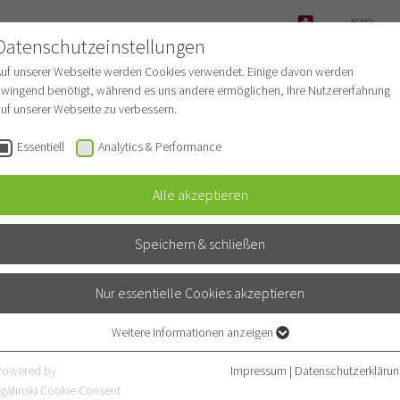
ECMO-
ANFRAGE
Datenschutzeinstellungen
NOTFALL
Auf unserer Webseite werden Cookies verwendet. Einige davon werden
wingend benötigt, während es uns andere ermöglichen, Ihre Nutzererfahrung
uf unserer Webseite zu verbessern.
r Patienten
Für Ärzte
Fachbereiche
Essentiell
Analytics & Performance
Alle akzeptieren
horaxklinik
Speichern & schließen
Nur essentielle Cookies akzeptieren
Weitere Informationen anzeigen
Essentiell
Essentielle Cookies werden für grundlegende Funktionen der Webseite
Powered by
Impressum
|
Datenschutzerklärun
benötigt. Dadurch ist gewährleistet, dass die Webseite einwandfrei
galinski Cookie Consent