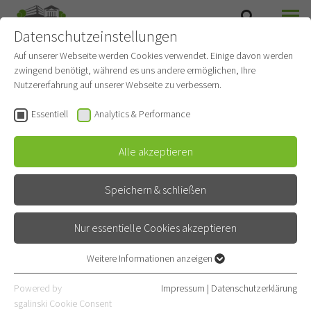
Datenschutzeinstellungen
SUCHE
MENÜ
Auf unserer Webseite werden Cookies verwendet. Einige davon werden
zwingend benötigt, während es uns andere ermöglichen, Ihre
Nutzererfahrung auf unserer Webseite zu verbessern.
Prof. Dr. med. Uwe Haberkorn
Essentiell
Analytics & Performance
Alle akzeptieren
Speichern & schließen
ÄRZTLICHER / BERUFLICHER
Nur essentielle Cookies akzeptieren
WERDEGANG
Weitere Informationen anzeigen
Essentiell
KLINISCHE SCHWERPUNKTE
Essentielle Cookies werden für grundlegende Funktionen der
Powered by
Impressum
|
Datenschutzerklärung
Webseite benötigt. Dadurch ist gewährleistet, dass die Webseite
sgalinski Cookie Consent