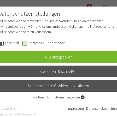
ECMO-
ANFRAGE
Datenschutzeinstellungen
NOTFALL
Auf unserer Webseite werden Cookies verwendet. Einige davon werden
wingend benötigt, während es uns andere ermöglichen, Ihre Nutzererfahrung
uf unserer Webseite zu verbessern.
r Patienten
Für Ärzte
Fachbereiche
Essentiell
Analytics & Performance
Alle akzeptieren
Speichern & schließen
trin Hinderhofer
Nur essentielle Cookies akzeptieren
(GfH)
Weitere Informationen anzeigen
ticist (EBMG)
Essentiell
Essentielle Cookies werden für grundlegende Funktionen der Webseite
Powered by
Impressum
|
Datenschutzerklärun
benötigt. Dadurch ist gewährleistet, dass die Webseite einwandfrei
galinski Cookie Consent