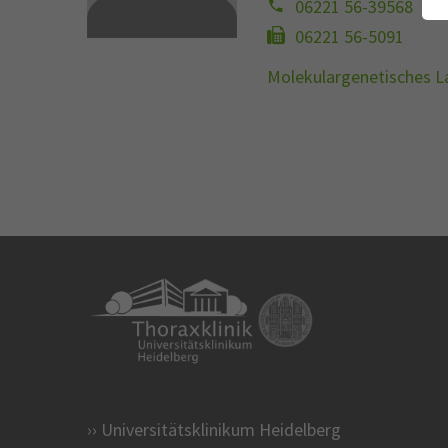
06221 56-39568
06221 56-5091
Molekulargenetisches L
Universitätsklinikum Heidelberg