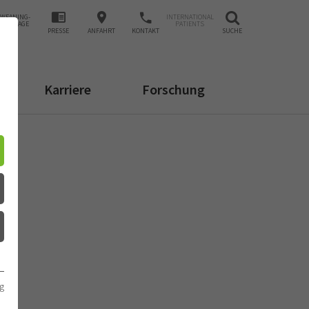
WEANING-
INTERNATIONAL
ANFRAGE
PATIENTS
PRESSE
ANFAHRT
KONTAKT
SUCHE
Karriere
Forschung
g