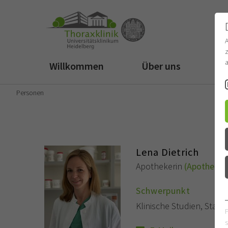
z
a
Willkommen
Über uns
Fü
Personen
Lena Dietrich
Apothekerin
(Apotheke)
Schwerpunkt
Klinische Studien, Stat
s