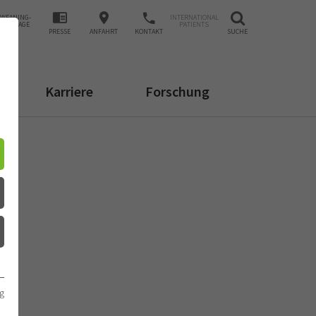
WEANING-
INTERNATIONAL
ANFRAGE
PATIENTS
PRESSE
ANFAHRT
KONTAKT
SUCHE
Karriere
Forschung
g