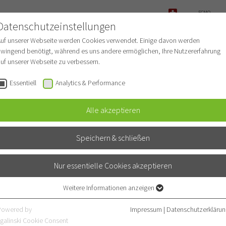
ECMO-
ANFRAGE
Datenschutzeinstellungen
NOTFALL
Auf unserer Webseite werden Cookies verwendet. Einige davon werden
wingend benötigt, während es uns andere ermöglichen, Ihre Nutzererfahrung
uf unserer Webseite zu verbessern.
r Patienten
Für Ärzte
Fachbereiche
Essentiell
Analytics & Performance
Alle akzeptieren
Speichern & schließen
Nur essentielle Cookies akzeptieren
Weitere Informationen anzeigen
Essentiell
ionsausgabe
Essentielle Cookies werden für grundlegende Funktionen der Webseite
Powered by
Impressum
|
Datenschutzerklärun
benötigt. Dadurch ist gewährleistet, dass die Webseite einwandfrei
galinski Cookie Consent