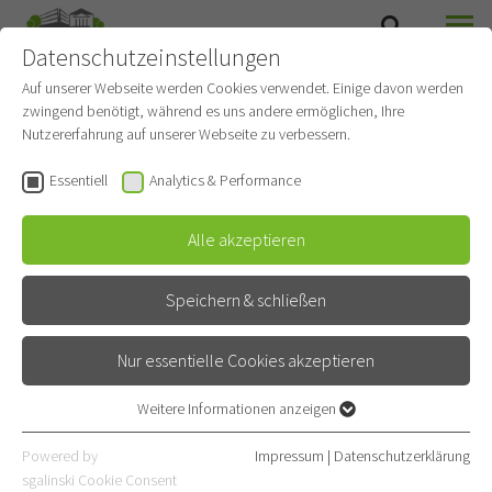
Datenschutzeinstellungen
SUCHE
MENÜ
Auf unserer Webseite werden Cookies verwendet. Einige davon werden
zwingend benötigt, während es uns andere ermöglichen, Ihre
Nutzererfahrung auf unserer Webseite zu verbessern.
Karsten Senghas
Datenmanager
(Sektion Translationale
Essentiell
Analytics & Performance
Forschung)
Alle akzeptieren
E-Mail
06221 396-1663
Speichern & schließen
Nur essentielle Cookies akzeptieren
Weitere Informationen anzeigen
Essentiell
Essentielle Cookies werden für grundlegende Funktionen der
Powered by
Impressum
|
Datenschutzerklärung
Webseite benötigt. Dadurch ist gewährleistet, dass die Webseite
sgalinski Cookie Consent