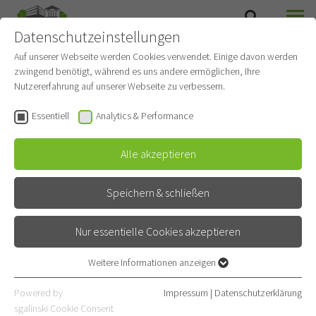
Datenschutzeinstellungen
SUCHE
MENÜ
Auf unserer Webseite werden Cookies verwendet. Einige davon werden
zwingend benötigt, während es uns andere ermöglichen, Ihre
Thoraxklinik Heidelberg
Nutzererfahrung auf unserer Webseite zu verbessern.
Essentiell
Analytics & Performance
Alle akzeptieren
Speichern & schließen
Nur essentielle Cookies akzeptieren
Weitere Informationen anzeigen
Essentiell
Essentielle Cookies werden für grundlegende Funktionen der
Powered by
Impressum
|
Datenschutzerklärung
Webseite benötigt. Dadurch ist gewährleistet, dass die Webseite
sgalinski Cookie Consent