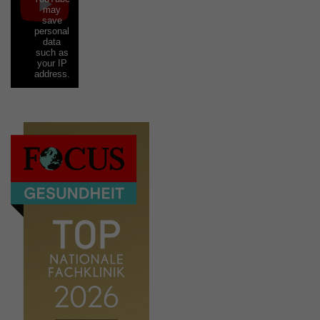
may
save
personal
data
such as
your IP
address.