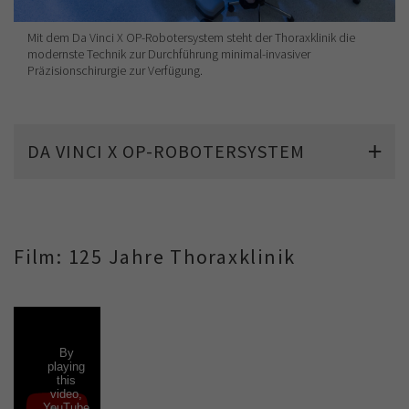
Mit dem Da Vinci X OP-Robotersystem steht der Thoraxklinik die
modernste Technik zur Durchführung minimal-invasiver
Präzisionschirurgie zur Verfügung.
DA VINCI X OP-ROBOTERSYSTEM
Film: 125 Jahre Thoraxklinik
By
playing
this
video,
YouTube