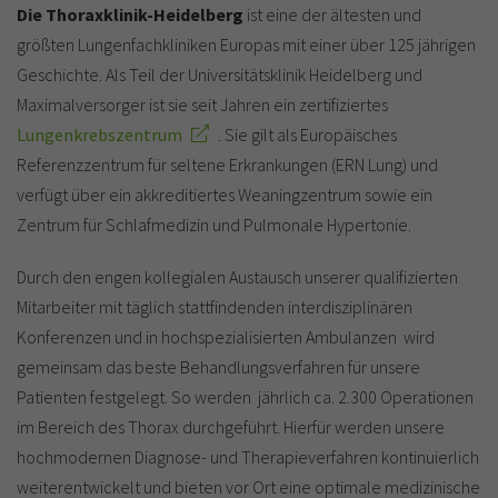
Die Thoraxklinik-Heidelberg
ist eine der ältesten und
größten Lungenfachkliniken Europas mit einer über 125 jährigen
Geschichte. Als Teil der Universitätsklinik Heidelberg und
Maximalversorger ist sie seit Jahren ein zertifiziertes
Lungenkrebszentrum
. Sie gilt als Europäisches
Referenzzentrum für seltene Erkrankungen (ERN Lung) und
verfügt über ein akkreditiertes Weaningzentrum sowie ein
Zentrum für Schlafmedizin und Pulmonale Hypertonie.
Durch den engen kollegialen Austausch unserer qualifizierten
Mitarbeiter mit täglich stattfindenden interdisziplinären
Konferenzen und in hochspezialisierten Ambulanzen wird
gemeinsam das beste Behandlungsverfahren für unsere
Patienten festgelegt. So werden jährlich ca. 2.300 Operationen
im Bereich des Thorax durchgeführt. Hierfür werden unsere
hochmodernen Diagnose- und Therapieverfahren kontinuierlich
weiterentwickelt und bieten vor Ort eine optimale medizinische