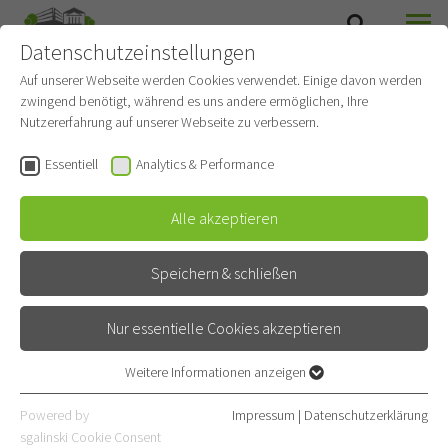
Datenschutzeinstellungen
SUCHE
MENÜ
Auf unserer Webseite werden Cookies verwendet. Einige davon werden
zwingend benötigt, während es uns andere ermöglichen, Ihre
Thymustumoren-
Nutzererfahrung auf unserer Webseite zu verbessern.
Ambulanz
Essentiell
Analytics & Performance
Gehört zu
Thoraxonkologie
Alle akzeptieren
Spezialambulanz
Speichern & schließen
Kontakt
Nur essentielle Cookies akzeptieren
Röntgenstraße 1
69126 Heidelberg
Weitere Informationen anzeigen
Essentiell
E-Mail
Essentielle Cookies werden für grundlegende Funktionen der
Powered by
Impressum
|
Datenschutzerklärung
Webseite benötigt. Dadurch ist gewährleistet, dass die Webseite
06221 396-1301
sgalinski Cookie Consent