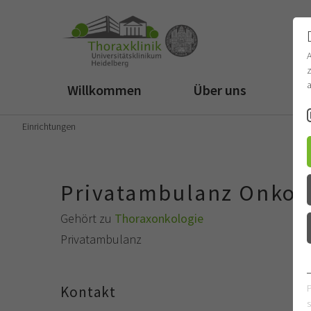
z
a
Willkommen
Über uns
Fü
Einrichtungen
Privatambulanz Onkol
Gehört zu
Thoraxonkologie
Privatambulanz
Kontakt
s