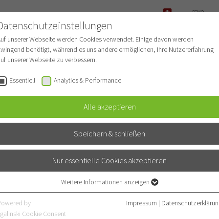
ECMO-
ANFRAGE
Datenschutzeinstellungen
NOTFALL
Auf unserer Webseite werden Cookies verwendet. Einige davon werden
wingend benötigt, während es uns andere ermöglichen, Ihre Nutzererfahrung
uf unserer Webseite zu verbessern.
r Patienten
Für Ärzte
Fachbereiche
Essentiell
Analytics & Performance
Alle akzeptieren
ogie
Speichern & schließen
Nur essentielle Cookies akzeptieren
Weitere Informationen anzeigen
Essentiell
Essentielle Cookies werden für grundlegende Funktionen der Webseite
Powered by
Impressum
|
Datenschutzerklärun
benötigt. Dadurch ist gewährleistet, dass die Webseite einwandfrei
galinski Cookie Consent