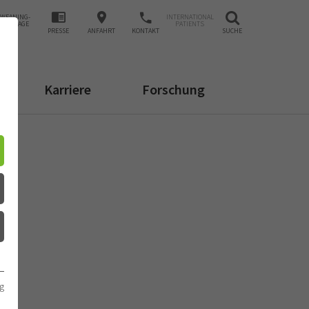
WEANING-
INTERNATIONAL
ANFRAGE
PATIENTS
PRESSE
ANFAHRT
KONTAKT
SUCHE
Karriere
Forschung
g