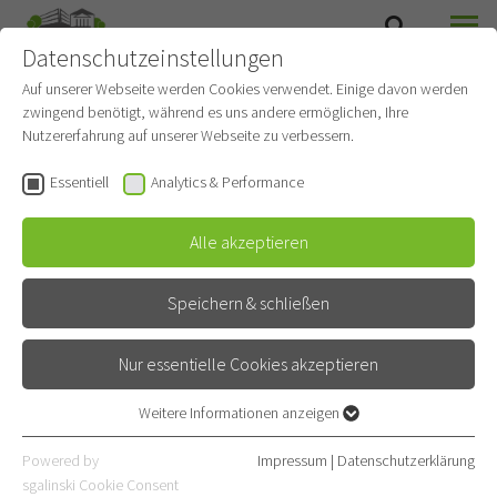
Datenschutzeinstellungen
SUCHE
MENÜ
Auf unserer Webseite werden Cookies verwendet. Einige davon werden
zwingend benötigt, während es uns andere ermöglichen, Ihre
Onkonetz
Nutzererfahrung auf unserer Webseite zu verbessern.
Gehört zu
Thoraxonkologie
Essentiell
Analytics & Performance
Interdisziplinäre Sprechstunde
Alle akzeptieren
Kontakt
Speichern & schließen
Röntgenstraße 1
69126 Heidelberg
Nur essentielle Cookies akzeptieren
E-Mail
Weitere Informationen anzeigen
Essentiell
06221 396-3035
Essentielle Cookies werden für grundlegende Funktionen der
Powered by
Impressum
|
Datenschutzerklärung
Webseite benötigt. Dadurch ist gewährleistet, dass die Webseite
sgalinski Cookie Consent