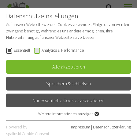
Datenschutzeinstellungen
SUCHE
MENÜ
Auf unserer Webseite werden Cookies verwendet. Einige davon werden
zwingend benötigt, während es uns andere ermöglichen, Ihre
Islamische
Nutzererfahrung auf unserer Webseite zu verbessern.
Krankenhausseelsorge
Essentiell
Analytics & Performance
Gehört zu
Thoraxklinik
Alle akzeptieren
Kontakt
Speichern & schließen
Röntgenstraße 1
Nur essentielle Cookies akzeptieren
69126 Heidelberg
Weitere Informationen anzeigen
06221 396-0
Essentiell
06221 396-2102
Essentielle Cookies werden für grundlegende Funktionen der
Powered by
Impressum
|
Datenschutzerklärung
Webseite benötigt. Dadurch ist gewährleistet, dass die Webseite
sgalinski Cookie Consent