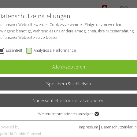
ECMO-
ANFRAGE
Datenschutzeinstellungen
NOTFALL
Auf unserer Webseite werden Cookies verwendet. Einige davon werden
wingend benötigt, während es uns andere ermöglichen, Ihre Nutzererfahrung
uf unserer Webseite zu verbessern.
r Patienten
Für Ärzte
Fachbereiche
Essentiell
Analytics & Performance
Alle akzeptieren
Speichern & schließen
Nur essentielle Cookies akzeptieren
Weitere Informationen anzeigen
Essentiell
Essentielle Cookies werden für grundlegende Funktionen der Webseite
Powered by
Impressum
|
Datenschutzerklärun
benötigt. Dadurch ist gewährleistet, dass die Webseite einwandfrei
galinski Cookie Consent