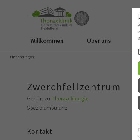
z
a
Willkommen
Über uns
Fü
Einrichtungen
Zwerchfellzentrum
Gehört zu
Thoraxchirurgie
Spezialambulanz
Kontakt
s