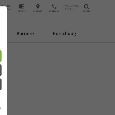
WEANING-
INTERNATIONAL
ANFRAGE
PATIENTS
PRESSE
ANFAHRT
KONTAKT
SUCHE
Karriere
Forschung
g