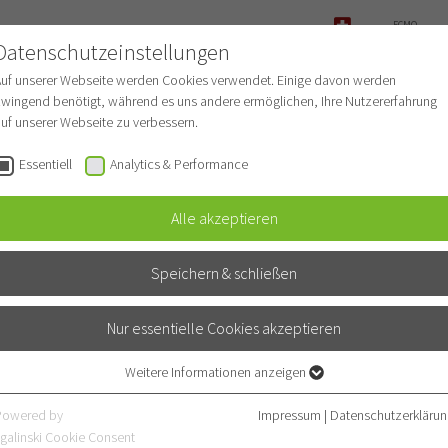
ECMO-
ANFRAGE
Datenschutzeinstellungen
NOTFALL
Auf unserer Webseite werden Cookies verwendet. Einige davon werden
wingend benötigt, während es uns andere ermöglichen, Ihre Nutzererfahrung
uf unserer Webseite zu verbessern.
r Patienten
Für Ärzte
Fachbereiche
Essentiell
Analytics & Performance
Alle akzeptieren
nieambulanz
Speichern & schließen
Nur essentielle Cookies akzeptieren
Weitere Informationen anzeigen
Essentiell
Essentielle Cookies werden für grundlegende Funktionen der Webseite
Powered by
Impressum
|
Datenschutzerklärun
benötigt. Dadurch ist gewährleistet, dass die Webseite einwandfrei
galinski Cookie Consent