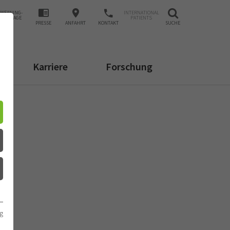
WEANING-
INTERNATIONAL
ANFRAGE
PATIENTS
PRESSE
ANFAHRT
KONTAKT
SUCHE
Karriere
Forschung
g