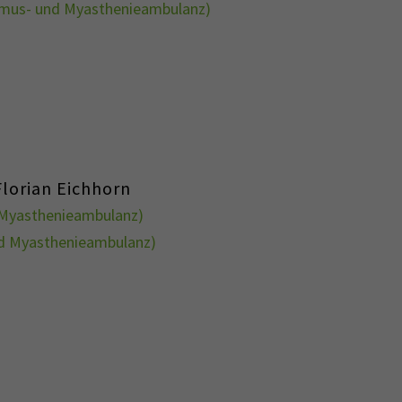
mus- und Myasthenieambulanz)
 Florian Eichhorn
Myasthenieambulanz)
d Myasthenieambulanz)