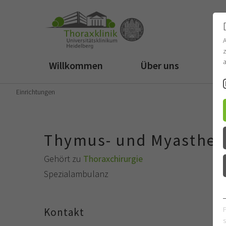
z
a
Willkommen
Über uns
Fü
Einrichtungen
Thymus- und Myasthe
Gehört zu
Thoraxchirurgie
Spezialambulanz
Kontakt
s