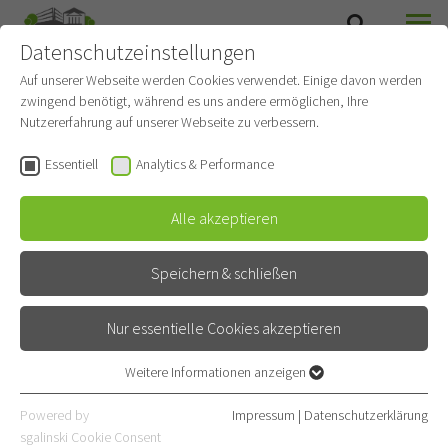
Datenschutzeinstellungen
SUCHE
MENÜ
Auf unserer Webseite werden Cookies verwendet. Einige davon werden
zwingend benötigt, während es uns andere ermöglichen, Ihre
Privatambulanz
Nutzererfahrung auf unserer Webseite zu verbessern.
Thoraxchirurgie
Essentiell
Analytics & Performance
Gehört zu
Thoraxchirurgie
Alle akzeptieren
Privatambulanz
Speichern & schließen
Kontakt
Nur essentielle Cookies akzeptieren
Röntgenstraße 1
69126 Heidelberg
Weitere Informationen anzeigen
Essentiell
E-Mail
Essentielle Cookies werden für grundlegende Funktionen der
Powered by
Impressum
|
Datenschutzerklärung
Webseite benötigt. Dadurch ist gewährleistet, dass die Webseite
06221 396-1101
sgalinski Cookie Consent