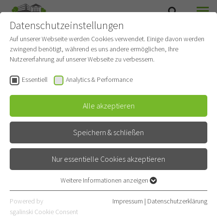
Datenschutzeinstellungen
SUCHE
MENÜ
Auf unserer Webseite werden Cookies verwendet. Einige davon werden
zwingend benötigt, während es uns andere ermöglichen, Ihre
Pflegemanagement
Nutzererfahrung auf unserer Webseite zu verbessern.
Gehört zu
Pflegedienst
Essentiell
Analytics & Performance
Alle akzeptieren
Kontakt
Röntgenstraße 1
Speichern & schließen
69126 Heidelberg
Nur essentielle Cookies akzeptieren
E-Mail
06221 396-1901
Weitere Informationen anzeigen
Essentiell
06221 396-1902
Essentielle Cookies werden für grundlegende Funktionen der
Powered by
Impressum
|
Datenschutzerklärung
Webseite benötigt. Dadurch ist gewährleistet, dass die Webseite
sgalinski Cookie Consent