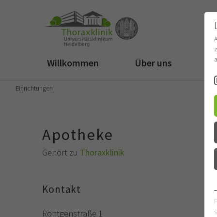
z
a
Willkommen
Über uns
Fü
Einrichtungen
Apotheke
Gehört zu
Thoraxklinik
Kontakt
s
Röntgenstraße 1