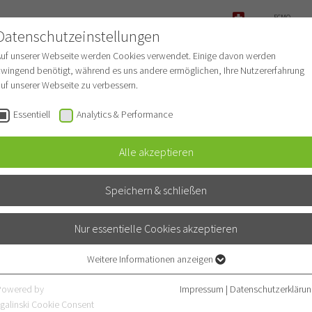
ECMO-
ANFRAGE
Datenschutzeinstellungen
NOTFALL
Auf unserer Webseite werden Cookies verwendet. Einige davon werden
wingend benötigt, während es uns andere ermöglichen, Ihre Nutzererfahrung
uf unserer Webseite zu verbessern.
r Patienten
Für Ärzte
Fachbereiche
Essentiell
Analytics & Performance
Alle akzeptieren
Speichern & schließen
Nur essentielle Cookies akzeptieren
Weitere Informationen anzeigen
Essentiell
Essentielle Cookies werden für grundlegende Funktionen der Webseite
Powered by
Impressum
|
Datenschutzerklärun
benötigt. Dadurch ist gewährleistet, dass die Webseite einwandfrei
galinski Cookie Consent