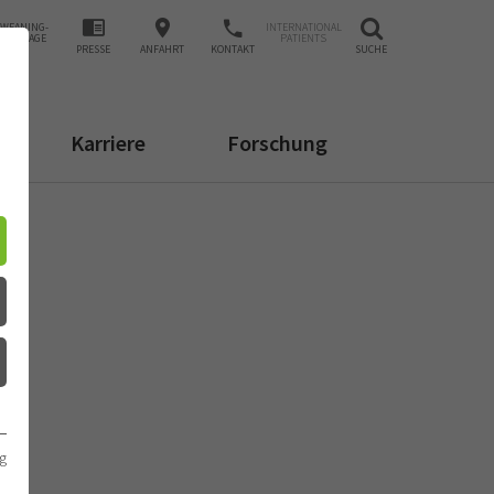
WEANING-
INTERNATIONAL
ANFRAGE
PATIENTS
PRESSE
ANFAHRT
KONTAKT
SUCHE
Karriere
Forschung
g