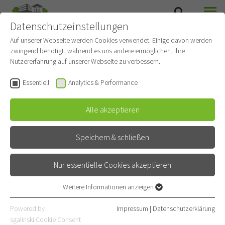
Datenschutzeinstellungen
SUCHE
MENÜ
Auf unserer Webseite werden Cookies verwendet. Einige davon werden
zwingend benötigt, während es uns andere ermöglichen, Ihre
Angehörigentelefon
Nutzererfahrung auf unserer Webseite zu verbessern.
Intensiv 1
Essentiell
Analytics & Performance
Gehört zu
Anästhesiologie und Intensivmedizin
Alle akzeptieren
Allgemeine Sprechstunde
Speichern & schließen
06221 396-3011
Nur essentielle Cookies akzeptieren
Öffnungszeiten
Weitere Informationen anzeigen
Essentiell
Mo – Fr
19:30 – 20:45
Essentielle Cookies werden für grundlegende Funktionen der
Powered by
Impressum
|
Datenschutzerklärung
Sa – So
14:30 – 17:30
Webseite benötigt. Dadurch ist gewährleistet, dass die Webseite
sgalinski Cookie Consent