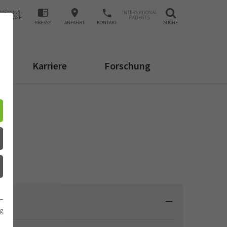
WEANING-
INTERNATIONAL
ANFRAGE
PATIENTS
PRESSE
ANFAHRT
KONTAKT
SUCHE
Karriere
Forschung
g