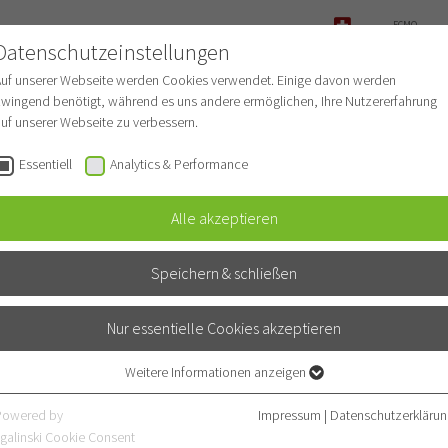
ECMO-
ANFRAGE
Datenschutzeinstellungen
NOTFALL
Auf unserer Webseite werden Cookies verwendet. Einige davon werden
wingend benötigt, während es uns andere ermöglichen, Ihre Nutzererfahrung
uf unserer Webseite zu verbessern.
r Patienten
Für Ärzte
Fachbereiche
Essentiell
Analytics & Performance
Alle akzeptieren
ik
Speichern & schließen
mit Nuklearmedizin
Nur essentielle Cookies akzeptieren
Weitere Informationen anzeigen
Essentiell
Essentielle Cookies werden für grundlegende Funktionen der Webseite
Powered by
Impressum
|
Datenschutzerklärun
benötigt. Dadurch ist gewährleistet, dass die Webseite einwandfrei
galinski Cookie Consent