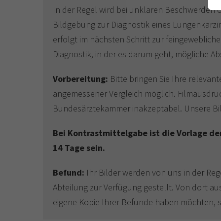
In der Regel wird bei unklaren Beschwerden
Bildgebung zur Diagnostik eines Lungenkarzin
erfolgt im nächsten Schritt zur feingeweblich
Diagnostik, in der es darum geht, mögliche A
Vorbereitung:
Bitte bringen Sie Ihre releva
angemessener Vergleich möglich. Filmausdruck
Bundesärztekammer inakzeptabel. Unsere Bil
Bei Kontrastmittelgabe ist die Vorlage de
14 Tage sein.
Befund:
Ihr Bilder werden von uns in der Re
Abteilung zur Verfügung gestellt. Von dort a
eigene Kopie Ihrer Befunde haben möchten, ste