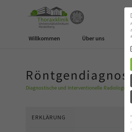
z
a
Willkommen
Über uns
Fü
Röntgendiagnost
Diagnostische und Interventionelle Radiologie 
ERKLÄRUNG
s