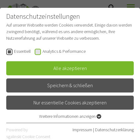
Datenschutzeinstellungen
SUCHE
MENÜ
THORAXONKOLOGIE
Auf unserer Webseite werden Cookies verwendet. Einige davon werden
zwingend benötigt, während es uns andere ermöglichen, Ihre
Nutzererfahrung auf unserer Webseite zu verbessern.
Essentiell
Analytics & Performance
Alle akzeptieren
Speichern & schließen
Nur essentielle Cookies akzeptieren
Weitere Informationen anzeigen
Essentiell
Ambulanzen &
Essentielle Cookies werden für grundlegende Funktionen der
Powered by
Impressum
|
Datenschutzerklärung
Webseite benötigt. Dadurch ist gewährleistet, dass die Webseite
Sprechstunden
sgalinski Cookie Consent