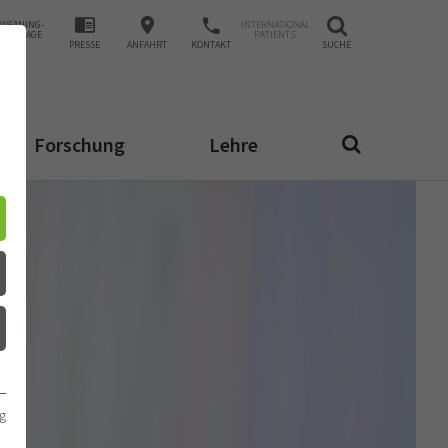
WEANING-
INTERNATIONAL
ANFRAGE
PATIENTS
PRESSE
ANFAHRT
KONTAKT
SUCHE
Forschung
Lehre
g