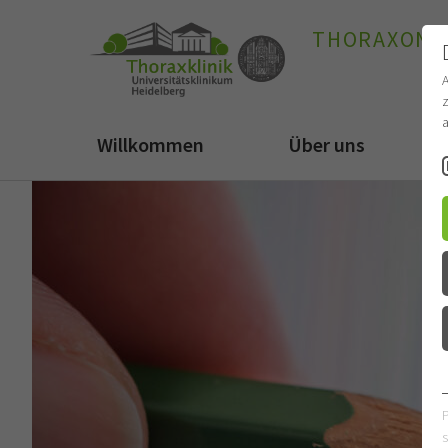
THORAXONK
z
a
Willkommen
Über uns
s