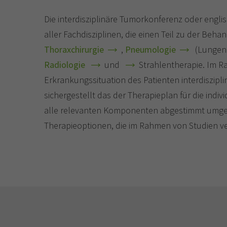
Die interdisziplinäre Tumorkonferenz oder engli
aller Fachdisziplinen, die einen Teil zu der Beh
Thoraxchirurgie
,
Pneumologie
(Lungen
Radiologie
und
Strahlentherapie. Im R
Erkrankungssituation des Patienten interdisziplin
sichergestellt das der Therapieplan für die indi
alle relevanten Komponenten abgestimmt umg
Therapieoptionen, die im Rahmen von Studien ver