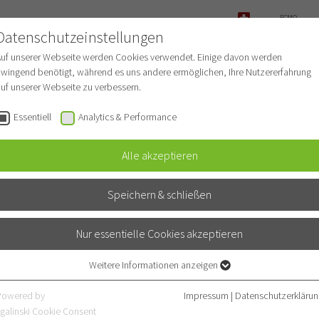
ECMO-
OLOGIE
ANFRAGE
Datenschutzeinstellungen
NOTFALL
Auf unserer Webseite werden Cookies verwendet. Einige davon werden
wingend benötigt, während es uns andere ermöglichen, Ihre Nutzererfahrung
uf unserer Webseite zu verbessern.
Für Patienten
Behandlungsspektrum
Essentiell
Analytics & Performance
Alle akzeptieren
Speichern & schließen
Nur essentielle Cookies akzeptieren
Weitere Informationen anzeigen
Essentiell
Essentielle Cookies werden für grundlegende Funktionen der Webseite
Powered by
Impressum
|
Datenschutzerklärun
benötigt. Dadurch ist gewährleistet, dass die Webseite einwandfrei
galinski Cookie Consent