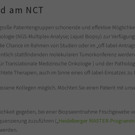
rd am NCT
ür große Patientengruppen schonende und effektive Möglichke
gie (NGS-Multiplex-Analyse; Liquid Biopsy) zur Verfügung.
die Chance im Rahmen von Studien oder im „off-label-Antra
entlich stattfindenden molekularen Tumorkonferenz werden 
für Translationale Medizinische Onkologie ) und der Pathol
chtete Therapien, auch im Sinne eines off-label-Einsatzes z
lassene Kollegen möglich. Möchten Sie einen Patient mit uns
glichkeit gegeben, bei einer Biopsieentnahme Frischgewebe 
quenzierung zuzuführen („
Heidelberger MASTER-Programm
 werden.