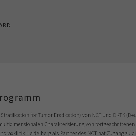
ARD
Programm
 Stratification for Tumor Eradication) von NCT und DKTK (De
 multidimensionalen Charakterisierung von fortgeschrittene
 Thoraxklinik Heidelberg als Partner des NCT hat Zugang zu 