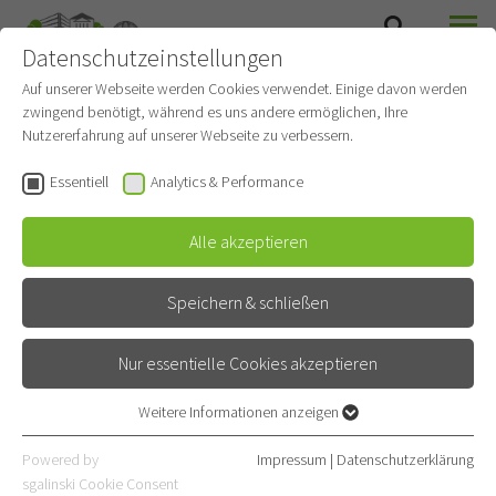
Datenschutzeinstellungen
SUCHE
MENÜ
THORAXONKOLOGIE
Auf unserer Webseite werden Cookies verwendet. Einige davon werden
zwingend benötigt, während es uns andere ermöglichen, Ihre
Nutzererfahrung auf unserer Webseite zu verbessern.
Essentiell
Analytics & Performance
Alle akzeptieren
Speichern & schließen
Nur essentielle Cookies akzeptieren
Weitere Informationen anzeigen
Essentiell
Stationen
Essentielle Cookies werden für grundlegende Funktionen der
Powered by
Impressum
|
Datenschutzerklärung
Webseite benötigt. Dadurch ist gewährleistet, dass die Webseite
sgalinski Cookie Consent