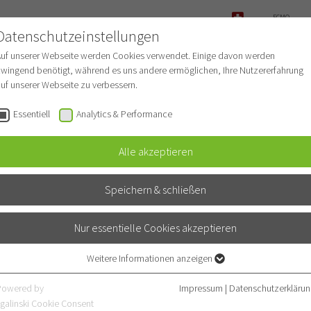
ECMO-
OLOGIE
ANFRAGE
Datenschutzeinstellungen
NOTFALL
Auf unserer Webseite werden Cookies verwendet. Einige davon werden
wingend benötigt, während es uns andere ermöglichen, Ihre Nutzererfahrung
uf unserer Webseite zu verbessern.
Für Patienten
Behandlungsspektrum
Essentiell
Analytics & Performance
Alle akzeptieren
Speichern & schließen
Nur essentielle Cookies akzeptieren
Weitere Informationen anzeigen
Essentiell
Essentielle Cookies werden für grundlegende Funktionen der Webseite
Powered by
Impressum
|
Datenschutzerklärun
benötigt. Dadurch ist gewährleistet, dass die Webseite einwandfrei
galinski Cookie Consent