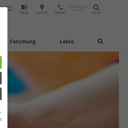
WEANING-
INTERNATIONAL
ANFRAGE
PATIENTS
PRESSE
ANFAHRT
KONTAKT
SUCHE
Forschung
Lehre
g