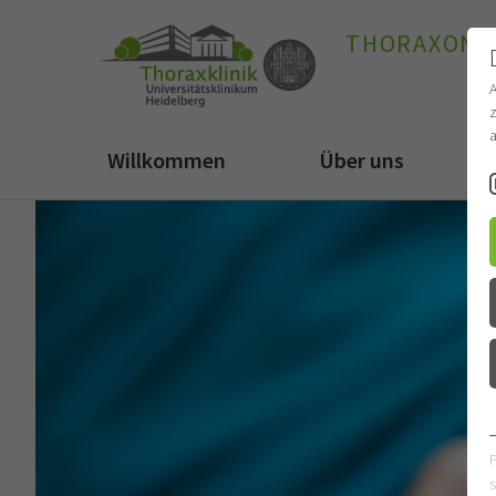
THORAXONK
z
a
Willkommen
Über uns
s