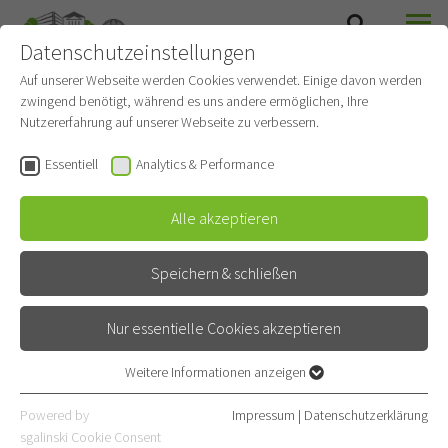
Datenschutzeinstellungen
SUCHE
MENÜ
THORAXCHIRURGIE
Auf unserer Webseite werden Cookies verwendet. Einige davon werden
zwingend benötigt, während es uns andere ermöglichen, Ihre
Nutzererfahrung auf unserer Webseite zu verbessern.
Essentiell
Analytics & Performance
Alle akzeptieren
Speichern & schließen
Nur essentielle Cookies akzeptieren
Weitere Informationen anzeigen
Essentiell
Ambulanzen
Essentielle Cookies werden für grundlegende Funktionen der
Powered by
Impressum
|
Datenschutzerklärung
Webseite benötigt. Dadurch ist gewährleistet, dass die Webseite
sgalinski Cookie Consent