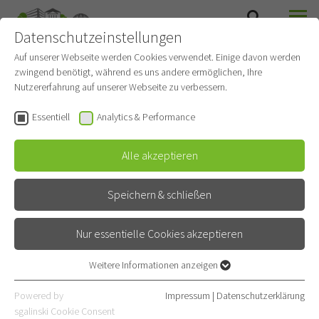
Datenschutzeinstellungen
SUCHE
MENÜ
THORAXCHIRURGIE
Auf unserer Webseite werden Cookies verwendet. Einige davon werden
zwingend benötigt, während es uns andere ermöglichen, Ihre
Nutzererfahrung auf unserer Webseite zu verbessern.
Essentiell
Analytics & Performance
Alle akzeptieren
Speichern & schließen
Nur essentielle Cookies akzeptieren
Weitere Informationen anzeigen
Essentiell
Leistungsspektrum
Essentielle Cookies werden für grundlegende Funktionen der
Powered by
Impressum
|
Datenschutzerklärung
Webseite benötigt. Dadurch ist gewährleistet, dass die Webseite
sgalinski Cookie Consent