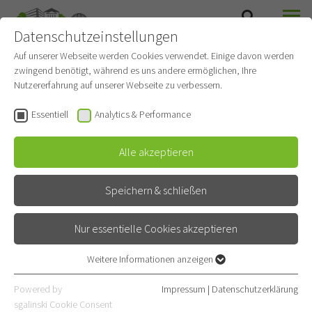
Datenschutzeinstellungen
SUCHE
MENÜ
THORAXCHIRURGIE
Auf unserer Webseite werden Cookies verwendet. Einige davon werden
zwingend benötigt, während es uns andere ermöglichen, Ihre
Nutzererfahrung auf unserer Webseite zu verbessern.
Essentiell
Analytics & Performance
Alle akzeptieren
Speichern & schließen
Nur essentielle Cookies akzeptieren
Weitere Informationen anzeigen
Essentiell
HeiCuMed
Essentielle Cookies werden für grundlegende Funktionen der
Powered by
Impressum
|
Datenschutzerklärung
Webseite benötigt. Dadurch ist gewährleistet, dass die Webseite
sgalinski Cookie Consent