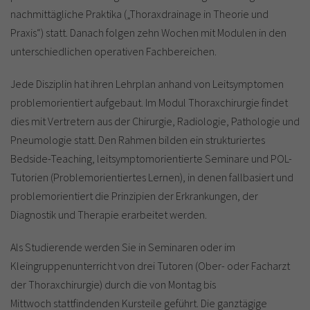
nachmittägliche Praktika („Thoraxdrainage in Theorie und
Praxis“) statt. Danach folgen zehn Wochen mit Modulen in den
unterschiedlichen operativen Fachbereichen.
Jede Disziplin hat ihren Lehrplan anhand von Leitsymptomen
problemorientiert aufgebaut. Im Modul Thoraxchirurgie findet
dies mit Vertretern aus der Chirurgie, Radiologie, Pathologie und
Pneumologie statt. Den Rahmen bilden ein strukturiertes
Bedside-Teaching, leitsymptomorientierte Seminare und POL-
Tutorien (Problemorientiertes Lernen), in denen fallbasiert und
problemorientiert die Prinzipien der Erkrankungen, der
Diagnostik und Therapie erarbeitet werden.
Als Studierende werden Sie in Seminaren oder im
Kleingruppenunterricht von drei Tutoren (Ober- oder Facharzt
der Thoraxchirurgie) durch die von Montag bis
Mittwoch stattfindenden Kursteile geführt. Die ganztägige