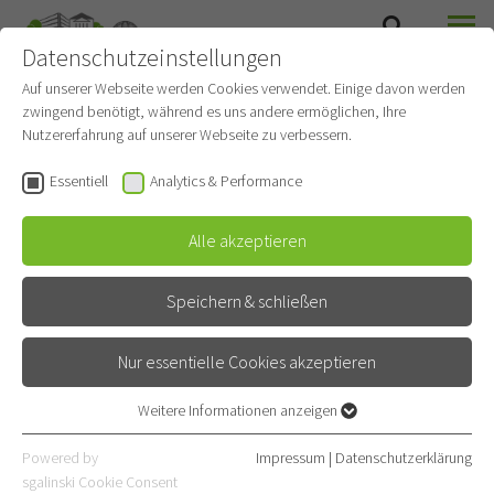
Datenschutzeinstellungen
SUCHE
MENÜ
THORAXCHIRURGIE
Auf unserer Webseite werden Cookies verwendet. Einige davon werden
zwingend benötigt, während es uns andere ermöglichen, Ihre
Nutzererfahrung auf unserer Webseite zu verbessern.
OP-Abteilung
Essentiell
Analytics & Performance
Alle akzeptieren
Der Weg des Patienten durch den OP
Speichern & schließen
Nur essentielle Cookies akzeptieren
By
playing
this
Weitere Informationen anzeigen
video,
Essentiell
YouTube
Essentielle Cookies werden für grundlegende Funktionen der
may
Powered by
Impressum
|
Datenschutzerklärung
save
Webseite benötigt. Dadurch ist gewährleistet, dass die Webseite
sgalinski Cookie Consent
personal