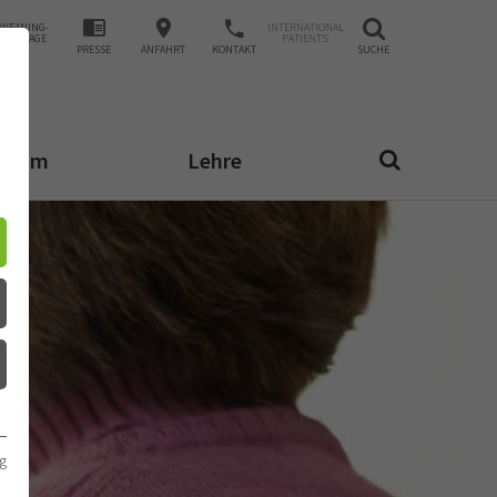
WEANING-
INTERNATIONAL
ANFRAGE
PATIENTS
PRESSE
ANFAHRT
KONTAKT
SUCHE
ktrum
Lehre
g