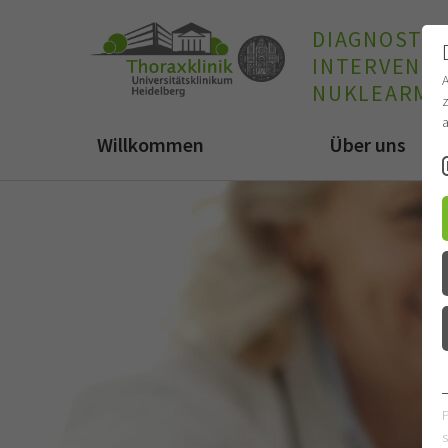
DIAGNOSTIS
INTERVENTI
NUKLEARME
z
a
Willkommen
Über uns
s