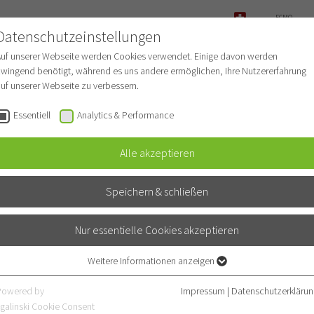
ECMO-
CHE UND
ANFRAGE
Datenschutzeinstellungen
NOTFALL
ONELLE RADIOLOGIE MIT
Auf unserer Webseite werden Cookies verwendet. Einige davon werden
DIZIN
wingend benötigt, während es uns andere ermöglichen, Ihre Nutzererfahrung
uf unserer Webseite zu verbessern.
Für Patienten
Leistungsspe
Essentiell
Analytics & Performance
Alle akzeptieren
Speichern & schließen
Nur essentielle Cookies akzeptieren
Weitere Informationen anzeigen
Essentiell
Essentielle Cookies werden für grundlegende Funktionen der Webseite
Powered by
Impressum
|
Datenschutzerklärun
benötigt. Dadurch ist gewährleistet, dass die Webseite einwandfrei
galinski Cookie Consent