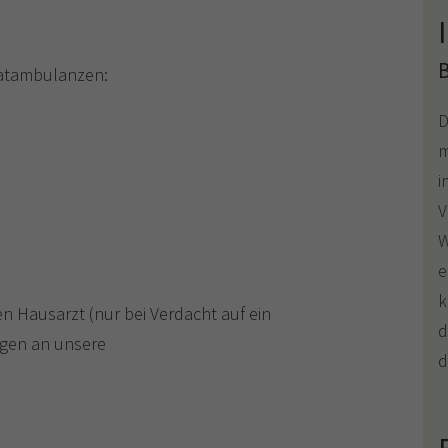
ivatambulanzen:
D
m
i
V
W
e
k
n Hausarzt (nur bei Verdacht auf ein
d
ogen an unsere
d