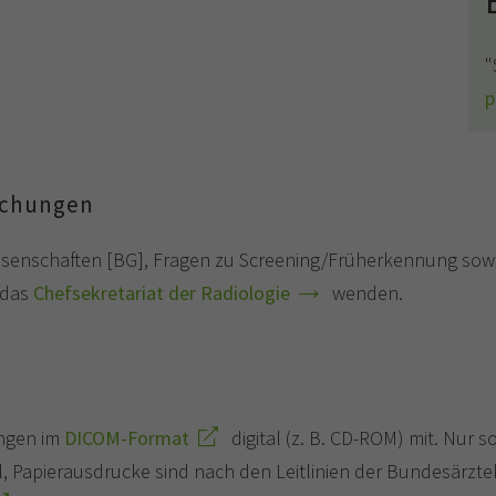
"
p
uchungen
nossenschaften [BG], Fragen zu Screening/Früherkennung so
 das
Chefsekretariat der Radiologie
wenden.
ungen im
DICOM-Format
digital (z. B. CD-ROM) mit. Nur s
l, Papierausdrucke sind nach den Leitlinien der Bundesärzt