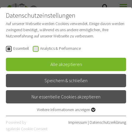
Datenschutzeinstellungen
SUCHE
MENÜ
DIAGNOSTISCHE UND INTERVENTIONELLE
Auf unserer Webseite werden Cookies verwendet. Einige davon werden
RADIOLOGIE MIT NUKLEARMEDIZIN
zwingend benötigt, während es uns andere ermöglichen, Ihre
Nutzererfahrung auf unserer Webseite zu verbessern.
Essentiell
Analytics & Performance
Alle akzeptieren
Speichern & schließen
Nur essentielle Cookies akzeptieren
Weitere Informationen anzeigen
Essentiell
Essentielle Cookies werden für grundlegende Funktionen der
Leistungsspektrum
Powered by
Impressum
|
Datenschutzerklärung
Webseite benötigt. Dadurch ist gewährleistet, dass die Webseite
sgalinski Cookie Consent