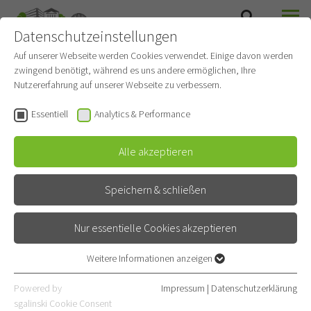
Datenschutzeinstellungen
SUCHE
MENÜ
PNEUMOLOGIE UND BEATMUNGSMEDIZIN
Auf unserer Webseite werden Cookies verwendet. Einige davon werden
zwingend benötigt, während es uns andere ermöglichen, Ihre
Nutzererfahrung auf unserer Webseite zu verbessern.
Essentiell
Analytics & Performance
Alle akzeptieren
Speichern & schließen
Nur essentielle Cookies akzeptieren
Weitere Informationen anzeigen
Essentiell
Karriere
Essentielle Cookies werden für grundlegende Funktionen der
Powered by
Impressum
|
Datenschutzerklärung
Webseite benötigt. Dadurch ist gewährleistet, dass die Webseite
sgalinski Cookie Consent