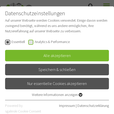
Datenschutzeinstellungen
SUCHE
MENÜ
ANÄSTHESIOLOGIE UND INTENSIVMEDIZIN
Auf unserer Webseite werden Cookies verwendet. Einige davon werden
zwingend benötigt, während es uns andere ermöglichen, Ihre
Nutzererfahrung auf unserer Webseite zu verbessern.
Essentiell
Analytics & Performance
Alle akzeptieren
Speichern & schließen
Nur essentielle Cookies akzeptieren
Weitere Informationen anzeigen
Essentiell
Mitarbeiter
Essentielle Cookies werden für grundlegende Funktionen der
Powered by
Impressum
|
Datenschutzerklärung
Webseite benötigt. Dadurch ist gewährleistet, dass die Webseite
sgalinski Cookie Consent