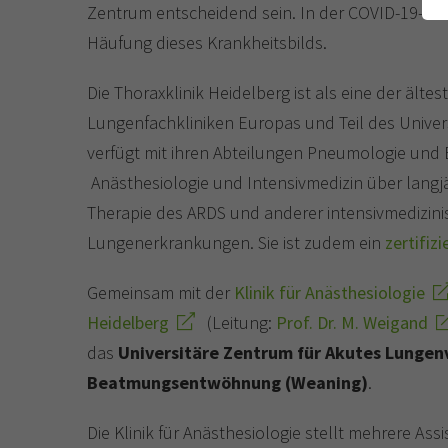
Zentrum entscheidend sein. In der COVID-19-Pa
Häufung dieses Krankheitsbilds.
Die Thoraxklinik Heidelberg ist als eine der älte
Lungenfachkliniken Europas und Teil des Univer
verfügt mit ihren Abteilungen Pneumologie un
Anästhesiologie und Intensivmedizin über langjä
Therapie des ARDS und anderer intensivmedizin
Lungenerkrankungen. Sie ist zudem ein
zertifiz
Gemeinsam mit der
Klinik für Anästhesiologie
Heidelberg
(Leitung:
Prof. Dr. M. Weigand
das
Universitäre Zentrum für Akutes Lungen
Beatmungsentwöhnung (Weaning)
.
Die Klinik für Anästhesiologie stellt mehrere Ass