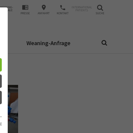
WEANING-
INTERNATIONAL
ANFRAGE
PATIENTS
PRESSE
ANFAHRT
KONTAKT
SUCHE
Weaning-Anfrage
g