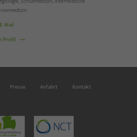
rgologie, Schlafmedizin, internistische
ensivmedizin
E-Mail
 Profil
Presse
Anfahrt
Kontakt