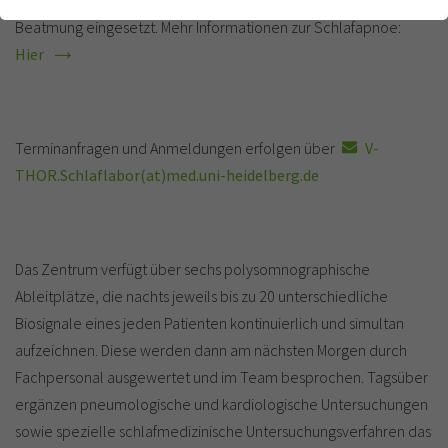
auch sämtliche Formen der nächtlichen Überdrucktherapie und
einwandfrei funktioniert.
Beatmung eingesetzt. Mehr Informationen zur Schlafapnoe:
Cookie-Informationen anzeigen
Name
cookie_optin
Hier
Anbieter
TYPO3
Analytics & Performance
Laufzeit
1 Monat
Terminanfragen und Anmeldungen erfolgen über
V-
THOR.Schlaflabor(at)med.uni-heidelberg.de
Enthält die gewählten Tracking-Optin-
Zweck
Einstellungen
Das Zentrum verfügt über sechs polysomnographische
Ableitplätze, die nachts jeweils bis zu 20 unterschiedliche
Biosignale eines jeden Patienten kontinuierlich und simultan
aufzeichnen. Diese werden dann am nächsten Morgen durch
Fachpersonal ausgewertet und im Team besprochen. Tagsüber
ergänzen pneumologische und kardiologische Untersuchungen
sowie spezielle schlafmedizinische Untersuchungsverfahren das