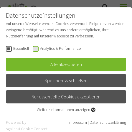
Datenschutzeinstellungen
SUCHE
MENÜ
PNEUMOLOGIE UND BEATMUNGSMEDIZIN
Auf unserer Webseite werden Cookies verwendet. Einige davon werden
zwingend benötigt, während es uns andere ermöglichen, Ihre
Nutzererfahrung auf unserer Webseite zu verbessern.
Zentrum für
Essentiell
Analytics & Performance
Schlafmedizin
Alle akzeptieren
Speichern & schließen
Das Schlafmedizinische Zentrum ist der Pneumologischen
Abteilung zugeordnet. Es wird die komplette Diagnostik und
Nur essentielle Cookies akzeptieren
Differentialdiagnostik sämtlicher schlafbezogener Störungen
und Störungen des Schlaf–Wach–Rhythmus durchgeführt.
Weitere Informationen anzeigen
Essentiell
Schwerpunkte sind die Erkennung, Differenzierung und
Essentielle Cookies werden für grundlegende Funktionen der
Powered by
Impressum
|
Datenschutzerklärung
Behandlung schlafbezogener Atmungsstörungen. Dabei werden
Webseite benötigt. Dadurch ist gewährleistet, dass die Webseite
sgalinski Cookie Consent