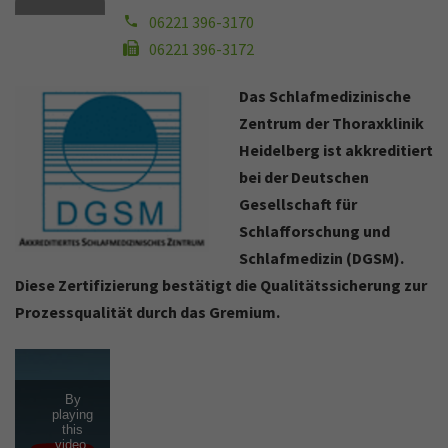
06221 396-3170
06221 396-3172
Das Schlafmedizinische
Zentrum der Thoraxklinik
Heidelberg ist akkreditiert
bei der Deutschen
Gesellschaft für
Schlafforschung und
Schlafmedizin (DGSM).
Diese Zertifizierung bestätigt die Qualitätssicherung zur
Prozessqualität durch das Gremium.
By
playing
this
video,