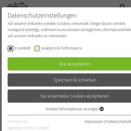
Datenschutzeinstellungen
SUCHE
Auf unserer Webseite werden Cookies verwendet. Einige davon werden
zwingend benötigt, während es uns andere ermöglichen, Ihre Nutzererfah
Newsroom
auf unserer Webseite zu verbessern.
Essentiell
Analytics & Performance
STARTDATUM
Alle akzeptieren
ENDDATUM
Speichern & schließen
Nur essentielle Cookies akzeptieren
KATEGORIE
KATEGORIE WÄHLEN
Weitere Informationen anzeigen
Essentiell
Essentielle Cookies werden für grundlegende Funktionen der Webseite
Powered by
Impressum
|
Datenschutzer
SUBKATEGORIE
benötigt. Dadurch ist gewährleistet, dass die Webseite einwandfrei
sgalinski Cookie Consent