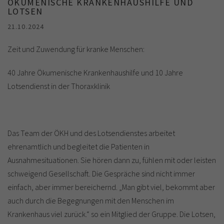
ÖKUMENISCHE KRANKENHAUSHILFE UND
LOTSEN
21.10.2024
Zeit und Zuwendung für kranke Menschen:
40 Jahre Ökumenische Krankenhaushilfe und 10 Jahre
Lotsendienst in der Thoraxklinik
Das Team der ÖKH und des Lotsendienstes arbeitet
ehrenamtlich und begleitet die Patienten in
Ausnahmesituationen. Sie hören dann zu, fühlen mit oder leisten
schweigend Gesellschaft. Die Gespräche sind nicht immer
einfach, aber immer bereichernd. „Man gibt viel, bekommt aber
auch durch die Begegnungen mit den Menschen im
Krankenhaus viel zurück.“ so ein Mitglied der Gruppe. Die Lotsen,