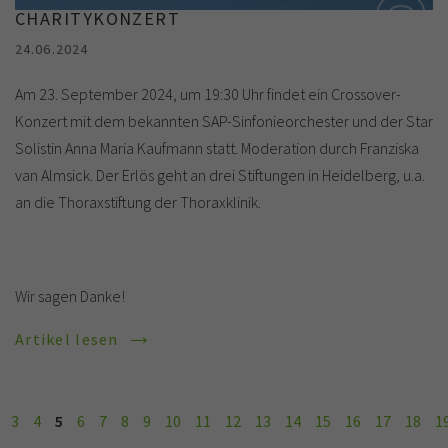
CHARITYKONZERT
24.06.2024
Am 23. September 2024, um 19:30 Uhr findet ein Crossover-
Konzert mit dem bekannten SAP-Sinfonieorchester und der Star
Solistin Anna Maria Kaufmann statt. Moderation durch Franziska
van Almsick. Der Erlös geht an drei Stiftungen in Heidelberg, u.a.
an die Thoraxstiftung der Thoraxklinik.
Wir sagen Danke!
Artikel lesen
3
4
5
6
7
8
9
10
11
12
13
14
15
16
17
18
1