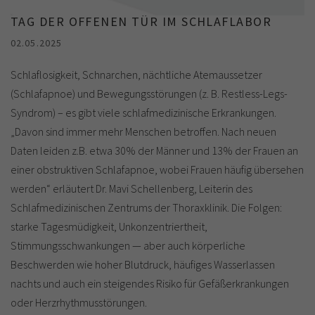
TAG DER OFFENEN TÜR IM SCHLAFLABOR
02.05.2025
Schlaflosigkeit, Schnarchen, nächtliche Atemaussetzer
(Schlafapnoe) und Bewegungsstörungen (z. B. Restless-Legs-
Syndrom) – es gibt viele schlafmedizinische Erkrankungen.
„Davon sind immer mehr Menschen betroffen. Nach neuen
Daten leiden z.B. etwa 30% der Männer und 13% der Frauen an
einer obstruktiven Schlafapnoe, wobei Frauen häufig übersehen
werden“ erläutert Dr. Mavi Schellenberg, Leiterin des
Schlafmedizinischen Zentrums der Thoraxklinik. Die Folgen:
starke Tagesmüdigkeit, Unkonzentriertheit,
Stimmungsschwankungen — aber auch körperliche
Beschwerden wie hoher Blutdruck, häufiges Wasserlassen
nachts und auch ein steigendes Risiko für Gefäßerkrankungen
oder Herzrhythmusstörungen.