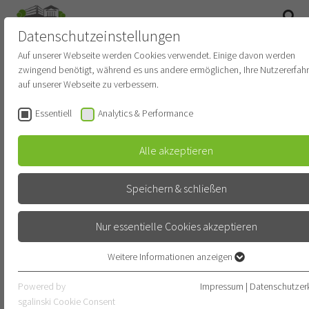
Datenschutzeinstellungen
SUCHE
Auf unserer Webseite werden Cookies verwendet. Einige davon werden
zwingend benötigt, während es uns andere ermöglichen, Ihre Nutzererfah
Newsroom
auf unserer Webseite zu verbessern.
Essentiell
Analytics & Performance
STARTDATUM
Alle akzeptieren
ENDDATUM
Speichern & schließen
Nur essentielle Cookies akzeptieren
KATEGORIE
KATEGORIE WÄHLEN
Weitere Informationen anzeigen
Essentiell
Essentielle Cookies werden für grundlegende Funktionen der Webseite
Powered by
Impressum
|
Datenschutzer
SUBKATEGORIE
benötigt. Dadurch ist gewährleistet, dass die Webseite einwandfrei
sgalinski Cookie Consent