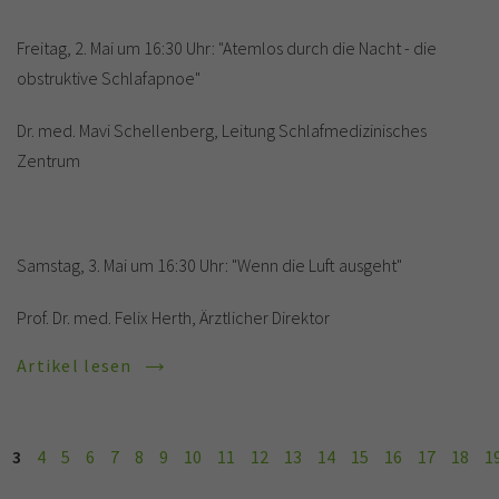
Freitag, 2. Mai um 16:30 Uhr: "Atemlos durch die Nacht - die
obstruktive Schlafapnoe"
Dr. med. Mavi Schellenberg, Leitung Schlafmedizinisches
Zentrum
Samstag, 3. Mai um 16:30 Uhr: "Wenn die Luft ausgeht"
Prof. Dr. med. Felix Herth, Ärztlicher Direktor
Artikel lesen
3
4
5
6
7
8
9
10
11
12
13
14
15
16
17
18
1