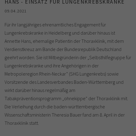
HANS - EINSATZ FÜR LUNGENKREBSKRANKE
09.04.2021
Für ihr langjähriges ehrenamtliches Engagement für
Lungenkrebskranke in Heidelberg und darüber hinaus ist
Annette Hans, ehemalige Patientin der Thoraxklinik, mit dem
Verdienstkreuz am Bande der Bundesrepublik Deutschland
geehrt worden. Sie ist Mitbegründerin der „Selbsthilfegruppe für
Lungenkrebskranke und ihre Angehörigen in der
Metropoleregion Rhein-Neckar“ (SHG Lungenkrebs) sowie
Vorsitzende des Landesverbandes Baden-Württemberg und
wirkt darüber hinaus regelmäßig am
Tabakpräventionsprogramm „ohnekippe“ der Thoraxklinik mit.
Die Verleihung durch die baden-württembergische
Wissenschaftsministerin Theresia Bauer fand am 8. April in der
Thoraxklinik statt.