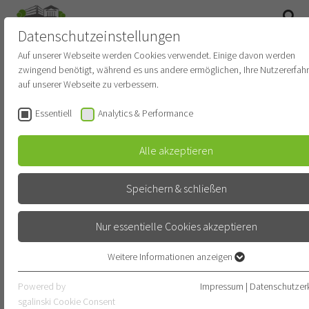
Datenschutzeinstellungen
SUCHE
Auf unserer Webseite werden Cookies verwendet. Einige davon werden
zwingend benötigt, während es uns andere ermöglichen, Ihre Nutzererfah
Newsroom
auf unserer Webseite zu verbessern.
Essentiell
Analytics & Performance
STARTDATUM
Alle akzeptieren
ENDDATUM
Speichern & schließen
Nur essentielle Cookies akzeptieren
KATEGORIE
KATEGORIE WÄHLEN
Weitere Informationen anzeigen
Essentiell
Essentielle Cookies werden für grundlegende Funktionen der Webseite
Powered by
Impressum
|
Datenschutzer
SUBKATEGORIE
benötigt. Dadurch ist gewährleistet, dass die Webseite einwandfrei
sgalinski Cookie Consent