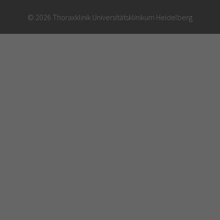
© 2026 Thoraxklinik Universitätsklinikum Heidelberg