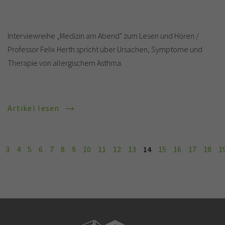
Interviewreihe „Medizin am Abend" zum Lesen und Hören /
Professor Felix Herth spricht über Ursachen, Symptome und
Therapie von allergischem Asthma.
Artikel lesen
3
4
5
6
7
8
9
10
11
12
13
14
15
16
17
18
1