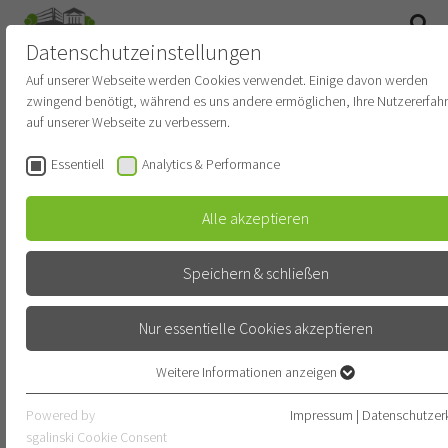
Datenschutzeinstellungen
SUCHE
Auf unserer Webseite werden Cookies verwendet. Einige davon werden
zwingend benötigt, während es uns andere ermöglichen, Ihre Nutzererfah
Newsroom
auf unserer Webseite zu verbessern.
Essentiell
Analytics & Performance
STARTDATUM
Alle akzeptieren
ENDDATUM
Speichern & schließen
Nur essentielle Cookies akzeptieren
KATEGORIE
KATEGORIE WÄHLEN
Weitere Informationen anzeigen
Essentiell
Essentielle Cookies werden für grundlegende Funktionen der Webseite
Powered by
Impressum
|
Datenschutzer
SUBKATEGORIE
benötigt. Dadurch ist gewährleistet, dass die Webseite einwandfrei
sgalinski Cookie Consent