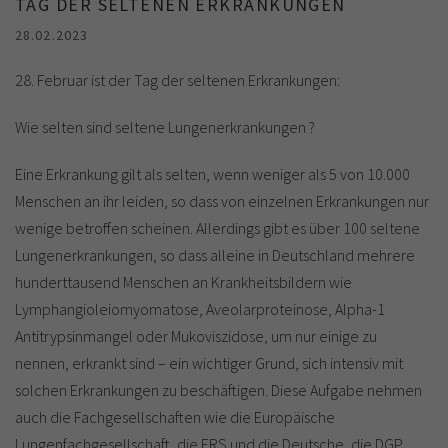
TAG DER SELTENEN ERKRANKUNGEN
28.02.2023
28. Februar ist der Tag der seltenen Erkrankungen:
Wie selten sind seltene Lungenerkrankungen ?
Eine Erkrankung gilt als selten, wenn weniger als 5 von 10.000
Menschen an ihr leiden, so dass von einzelnen Erkrankungen nur
wenige betroffen scheinen. Allerdings gibt es über 100 seltene
Lungenerkrankungen, so dass alleine in Deutschland mehrere
hunderttausend Menschen an Krankheitsbildern wie
Lymphangioleiomyomatose, Aveolarproteinose, Alpha-1
Antitrypsinmangel oder Mukoviszidose, um nur einige zu
nennen, erkrankt sind – ein wichtiger Grund, sich intensiv mit
solchen Erkrankungen zu beschäftigen. Diese Aufgabe nehmen
auch die Fachgesellschaften wie die Europäische
Lungenfachgesellschaft, die ERS und die Deutsche, die DGP