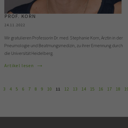
PROF. KORN
24.11.2022
Wir gratulieren Professorin Dr. med. Stephanie Korn, Ärztin in der
Pneumologie und Beatmungsmedizin, zu ihrer Ernennung durch
die Universität Heidelberg.
Artikel lesen
3
4
5
6
7
8
9
10
11
12
13
14
15
16
17
18
1