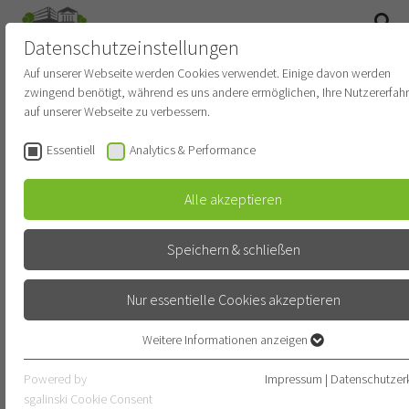
Datenschutzeinstellungen
SUCHE
Auf unserer Webseite werden Cookies verwendet. Einige davon werden
zwingend benötigt, während es uns andere ermöglichen, Ihre Nutzererfah
Newsroom
auf unserer Webseite zu verbessern.
Essentiell
Analytics & Performance
STARTDATUM
Alle akzeptieren
ENDDATUM
Speichern & schließen
Nur essentielle Cookies akzeptieren
KATEGORIE
KATEGORIE WÄHLEN
Weitere Informationen anzeigen
Essentiell
Essentielle Cookies werden für grundlegende Funktionen der Webseite
Powered by
Impressum
|
Datenschutzer
SUBKATEGORIE
benötigt. Dadurch ist gewährleistet, dass die Webseite einwandfrei
sgalinski Cookie Consent