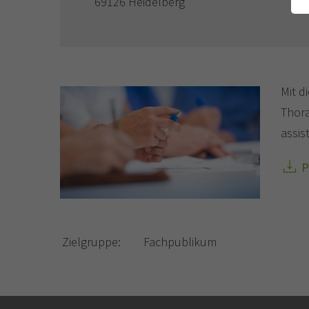
69126 Heidelberg
Mit d
Thora
assis
P
Zielgruppe:
Fachpublikum