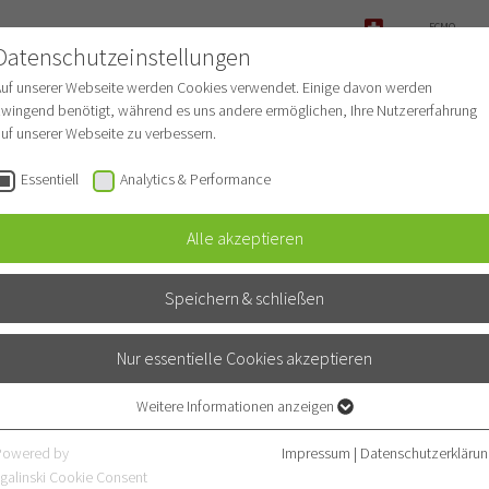
ECMO-
ANFRAGE
Datenschutzeinstellungen
NOTFALL
Auf unserer Webseite werden Cookies verwendet. Einige davon werden
wingend benötigt, während es uns andere ermöglichen, Ihre Nutzererfahrung
uf unserer Webseite zu verbessern.
r Patienten
Für Ärzte
Fachbereiche
Essentiell
Analytics & Performance
Alle akzeptieren
Speichern & schließen
SISTIERTE BRONCHOSKOPIE 2.0
Nur essentielle Cookies akzeptieren
Weitere Informationen anzeigen
Essentiell
Beginn:
18. September 2026,
Essentielle Cookies werden für grundlegende Funktionen der Webseite
Powered by
Impressum
|
Datenschutzerklärun
Ende:
19. September 2026,
benötigt. Dadurch ist gewährleistet, dass die Webseite einwandfrei
galinski Cookie Consent