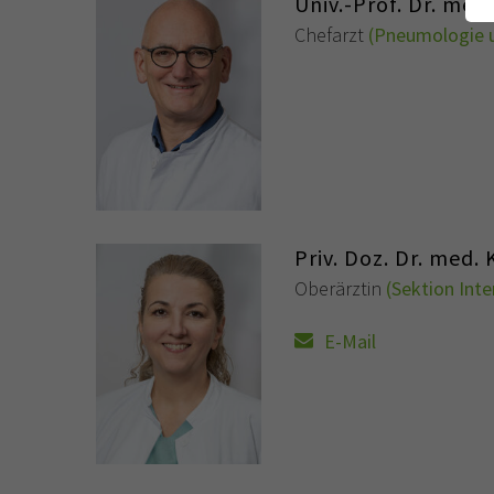
Univ.-Prof. Dr. med.
Chefarzt
(Pneumologie 
Priv. Doz. Dr. med.
Oberärztin
(Sektion Inte
E-Mail