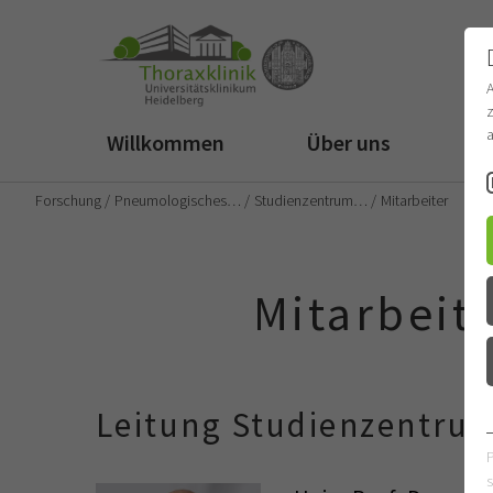
z
a
Willkommen
Über uns
Fü
Forschung
Pneumologisches…
Studienzentrum…
Mitarbeiter
Mitarbeit
Leitung Studienzentru
s