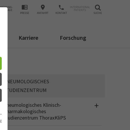
WEANING-
INTERNATIONAL
ANFRAGE
PATIENTS
PRESSE
ANFAHRT
KONTAKT
SUCHE
Karriere
Forschung
PNEUMOLOGISCHES
STUDIENZENTRUM
Pneumologisches Klinisch-
Pharmakologisches
Studienzentrum ThoraxKliPS
g