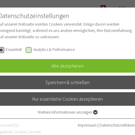
ECMO-
ANFRAGE
Datenschutzeinstellungen
NOTFALL
Auf unserer Webseite werden Cookies verwendet. Einige davon werden
wingend benötigt, während es uns andere ermöglichen, Ihre Nutzererfahrung
uf unserer Webseite zu verbessern.
r Patienten
Für Ärzte
Fachbereiche
Essentiell
Analytics & Performance
Alle akzeptieren
er/innen
Speichern & schließen
Nur essentielle Cookies akzeptieren
Weitere Informationen anzeigen
m
Essentiell
Essentielle Cookies werden für grundlegende Funktionen der Webseite
Powered by
Impressum
|
Datenschutzerklärun
benötigt. Dadurch ist gewährleistet, dass die Webseite einwandfrei
galinski Cookie Consent